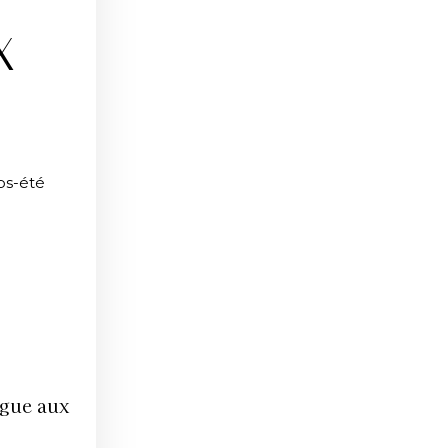
X
ps-été
ogue aux