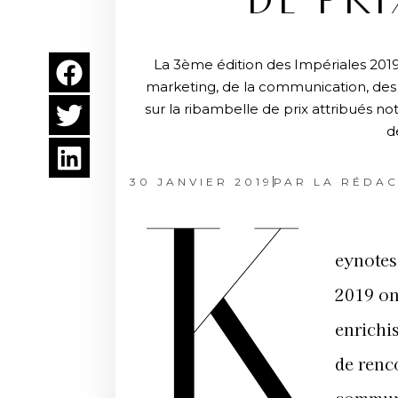
DE PR
La 3ème édition des Impériales 2019
marketing, de la communication, des mé
sur la ribambelle de prix attribués
d
30 JANVIER 2019
PAR
LA RÉDAC
K
eynotes
2019 ont
enrichi
de renc