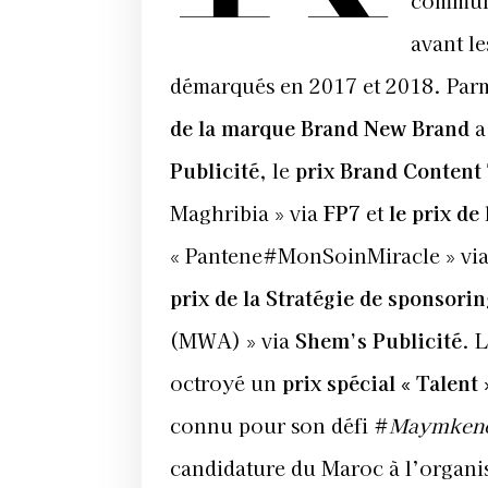
communi
avant l
démarqués en 2017 et 2018. Parmi
de la marque Brand New Brand
a
Publicité
, le
prix Brand Content
Maghribia » via
FP7
et
le prix de
« Pantene#MonSoinMiracle » vi
prix de la Stratégie de sponsori
(MWA) » via
Shem’s Publicité
. 
octroyé un
prix spécial « Talent 
connu pour son défi #
Maymken
candidature du Maroc à l’organi