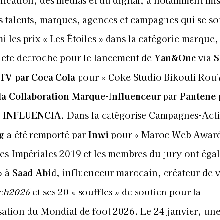
cation, des médias et du digital, a notamment mis
es talents, marques, agences et campagnes qui se so
 les prix « Les Étoiles » dans la catégorie marque
 été décroché pour le lancement de
Yan&One
via
S
 TV par Coca Cola
pour « Coke Studio Bikouli Rou
 la Collaboration Marque-Influenceur
par
Pantene
a
INFLUENCIA
. Dans la catégorise Campagnes-Acti
ng
a été remporté par
Inwi
pour « Maroc Web Awar
Les Impériales 2019 et les membres du jury ont éga
»
à
Saad Abid
, influenceur marocain, créateur de v
ch2026
et ses 20 « souffles » de soutien pour la
sation du Mondial de foot 2026. Le 24 janvier, un