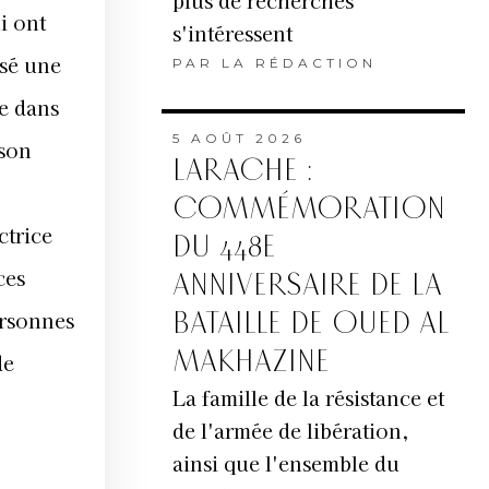
plus de recherches
i ont
s'intéressent
ssé une
PAR
LA RÉDACTION
re dans
5 AOÛT 2026
ison
LARACHE :
COMMÉMORATION
ctrice
DU 448E
ces
ANNIVERSAIRE DE LA
ersonnes
BATAILLE DE OUED AL
MAKHAZINE
de
La famille de la résistance et
de l'armée de libération,
ainsi que l'ensemble du