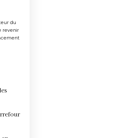
teur du
e revenir
ancement
les
arrefour