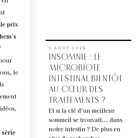
 en
nt
,
le prix
hem’s
7
5 AOÛT 2026
INSOMNIE : LE
pour
MICROBIOTE
ons, le
INTESTINAL BIENTÔT
ds
AU CŒUR DES
lement
TRAITEMENTS ?
idéos,
Et si la clé d'un meilleur
sommeil se trouvait... dans
notre intestin ? De plus en
e
série