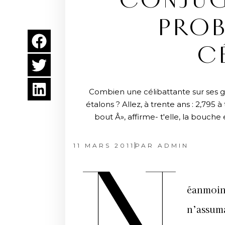
CONJUGA
PROB
C
Combien une célibattante sur ses g
étalons ? Allez, à trente ans : 2,795 à
bout Â», affirme- t'elle, la bouch
11 MARS 2011
PAR
ADMIN
éanmoins,
n’assuma