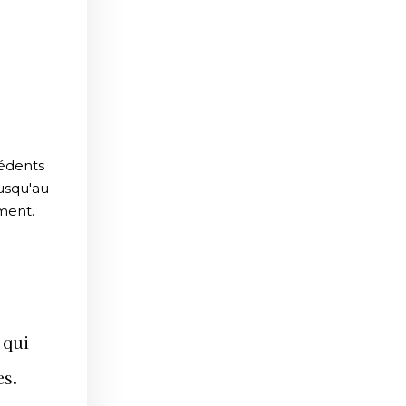
cédents
jusqu'au
ment.
 qui
es.