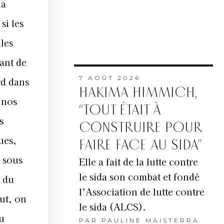
la
si les
lles
ant de
7 AOÛT 2026
rd dans
HAKIMA HIMMICH,
 nos
“TOUT ÉTAIT À
s
CONSTRUIRE POUR
ues,
FAIRE FACE AU SIDA”
à sous
Elle a fait de la lutte contre
le sida son combat et fondé
t du
l’Association de lutte contre
ut, on
le sida (ALCS).
au
PAR
PAULINE MAISTERRA