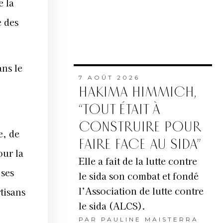
e la
e des
ans le
7 AOÛT 2026
HAKIMA HIMMICH,
“TOUT ÉTAIT À
CONSTRUIRE POUR
e, de
FAIRE FACE AU SIDA”
our la
Elle a fait de la lutte contre
 ses
le sida son combat et fondé
l’Association de lutte contre
tisans
le sida (ALCS).
PAR
PAULINE MAISTERRA