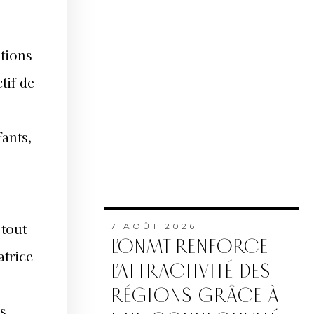
tions
tif de
fants,
 tout
7 AOÛT 2026
L’ONMT RENFORCE
atrice
L’ATTRACTIVITÉ DES
RÉGIONS GRÂCE À
s