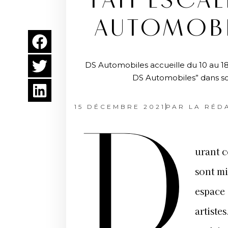
FAIT ESCA
AUTOMOBI
DS Automobiles accueille du 10 au 1
DS Automobiles” dans son
15 DÉCEMBRE 2021
PAR
LA RÉD
D
urant c
sont mi
espace 
artiste