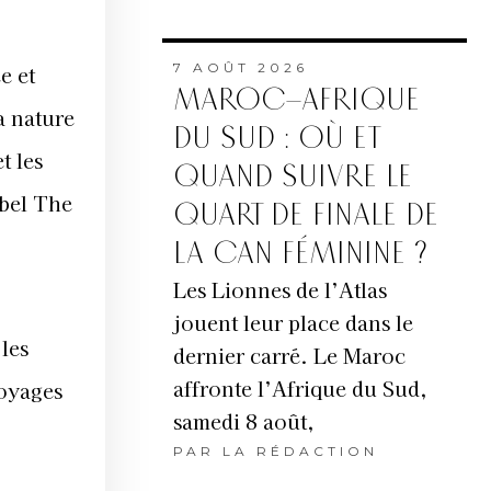
7 AOÛT 2026
e et
MAROC–AFRIQUE
a nature
DU SUD : OÙ ET
t les
QUAND SUIVRE LE
abel The
QUART DE FINALE DE
LA CAN FÉMININE ?
Les Lionnes de l’Atlas
jouent leur place dans le
les
dernier carré. Le Maroc
affronte l’Afrique du Sud,
voyages
samedi 8 août,
PAR
LA RÉDACTION