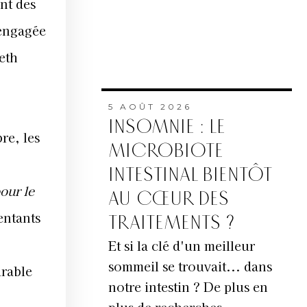
nt des
 engagée
eth
5 AOÛT 2026
INSOMNIE : LE
re, les
MICROBIOTE
INTESTINAL BIENTÔT
our le
AU CŒUR DES
entants
TRAITEMENTS ?
Et si la clé d'un meilleur
sommeil se trouvait... dans
urable
notre intestin ? De plus en