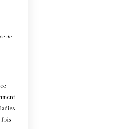
E
ale de
nce
amment
ladies
 fois