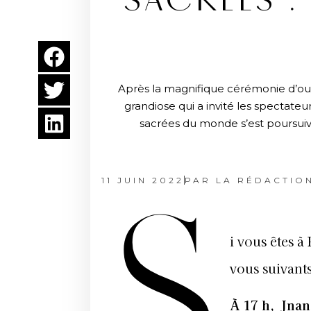
SACRÉES 
Après la magnifique cérémonie d’ouv
grandiose qui a invité les spectate
sacrées du monde s’est poursuiv
11 JUIN 2022
PAR
LA RÉDACTIO
S
i vous êtes à
vous suivants
À 17 h, Jnan