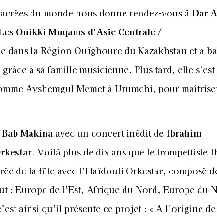
s sacrées du monde nous donne rendez-vous à
Dar A
 Les Onikki Muqams d’Asie Centrale /
ée dans la Région Ouïghoure du Kazakhstan et a b
 grâce à sa famille musicienne. Plus tard, elle s’es
comme Ayshemgul Memet à Urumchi, pour maîtriser
à
Bab Makina
avec un concert inédit de I
brahim
rkestar
. Voilà plus de dix ans que le trompettiste 
ée de la fête avec l’Haïdouti Orkestar, composé d
ut : Europe de l’Est, Afrique du Nord, Europe du 
t ainsi qu’il présente ce projet : « A l’origine de 