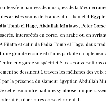
hantées/enchantées de musiques de la Méditerrané
des artistes venus de France, du Liban et d’Egypte
Fadia Tomb el Hage, Abdullah Miniawy, Peter Corse
acrés, interprétés en corse, en arabe ou en syriaq
’A Filetta et celui de Fadia Tomb el Hage, deux trad
d’une grande écoute et d’une parfaite complémenta
d’entre eux garde sa spécificité, ces conversations 
ment se dessinent à travers les mélismes des voix e
if par la présence du slameur égyptien Abdullah M
De cette rencontre nait une symbiose unique rasse
dernité, répertoires corse et oriental.