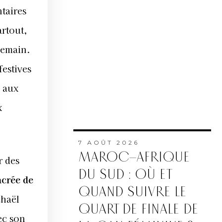
ntaires
artout,
 demain.
festives
 aux
x
7 AOÛT 2026
MAROC–AFRIQUE
r des
DU SUD : OÙ ET
crée de
QUAND SUIVRE LE
chaël
QUART DE FINALE DE
ec son