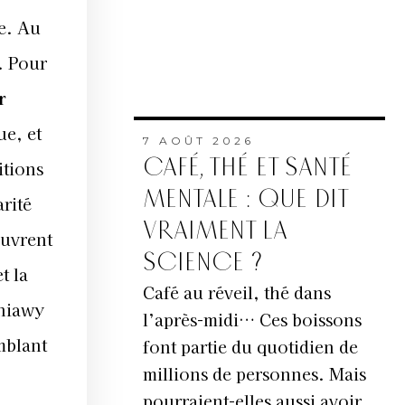
e. Au
. Pour
r
ue, et
7 AOÛT 2026
CAFÉ, THÉ ET SANTÉ
itions
MENTALE : QUE DIT
rité
VRAIMENT LA
ouvrent
SCIENCE ?
t la
Café au réveil, thé dans
iniawy
l’après-midi… Ces boissons
mblant
font partie du quotidien de
millions de personnes. Mais
pourraient-elles aussi avoir