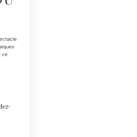
DU
pectacle
usiques
e ce
dez-