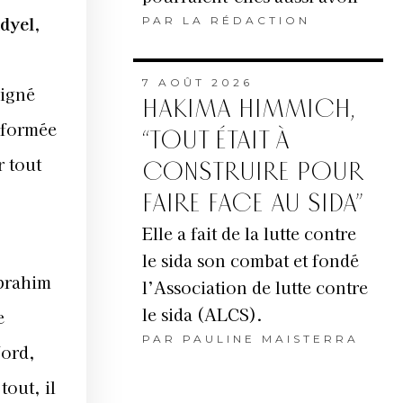
dyel
,
PAR
LA RÉDACTION
7 AOÛT 2026
aigné
HAKIMA HIMMICH,
t formée
“TOUT ÉTAIT À
 tout
CONSTRUIRE POUR
FAIRE FACE AU SIDA”
Elle a fait de la lutte contre
le sida son combat et fondé
Ibrahim
l’Association de lutte contre
le sida (ALCS).
e
PAR
PAULINE MAISTERRA
Nord,
tout, il