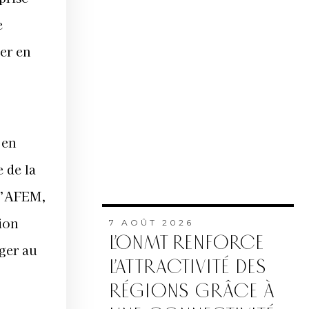
e
mer en
 en
 de la
 l’AFEM,
ion
7 AOÛT 2026
L’ONMT RENFORCE
ger au
L’ATTRACTIVITÉ DES
RÉGIONS GRÂCE À