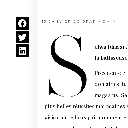
15 JANVIER 2015
PAR
ADMIN
S
elwa Idrissi
la bâtisseuse
Présidente et
domaines du 
magasins, Sa
plus belles réussites marocaines 
visionnaire hors pair commence e