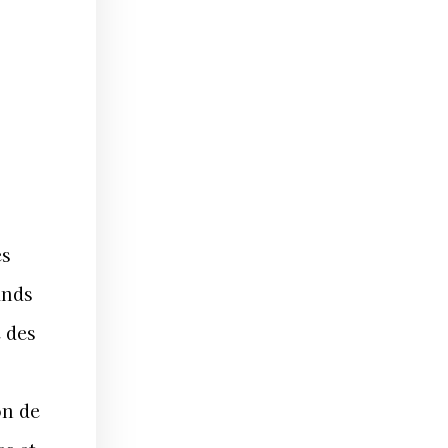
es
ands
 des
on de