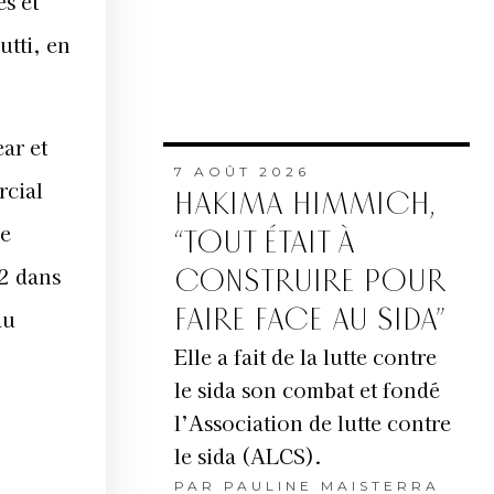
es et
utti, en
ar et
7 AOÛT 2026
rcial
HAKIMA HIMMICH,
de
“TOUT ÉTAIT À
12 dans
CONSTRUIRE POUR
FAIRE FACE AU SIDA”
du
Elle a fait de la lutte contre
le sida son combat et fondé
l’Association de lutte contre
le sida (ALCS).
PAR
PAULINE MAISTERRA