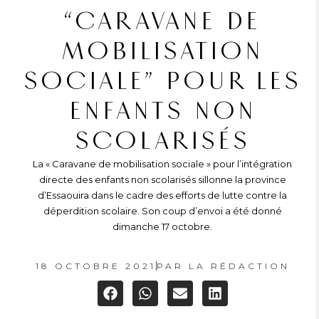
“CARAVANE DE
MOBILISATION
SOCIALE” POUR LES
ENFANTS NON
SCOLARISÉS
La « Caravane de mobilisation sociale » pour l’intégration
directe des enfants non scolarisés sillonne la province
d’Essaouira dans le cadre des efforts de lutte contre la
déperdition scolaire. Son coup d’envoi a été donné
dimanche 17 octobre.
18 OCTOBRE 2021
PAR
LA RÉDACTION