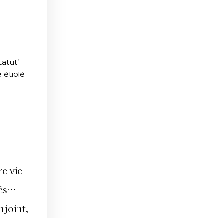
tatut”
 étiolé
re vie
tés…
onjoint,