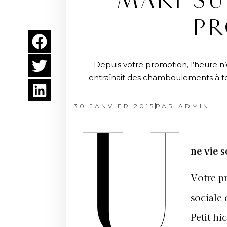
MARI SU
PR
Depuis votre promotion, l’heure n’
entraînait des chamboulements à tous
30 JANVIER 2015
PAR
ADMIN
U
ne vie 
Votre p
sociale
Petit hi