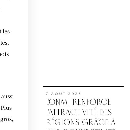
s
 les
tés.
mots
7 AOÛT 2026
 aussi
L’ONMT RENFORCE
 Plus
L’ATTRACTIVITÉ DES
 gros,
RÉGIONS GRÂCE À