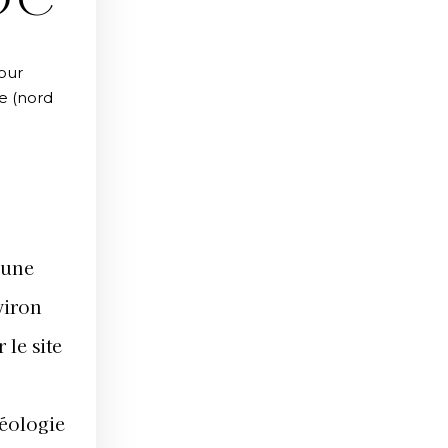
OC
our
ne (nord
 une
viron
 le site
héologie