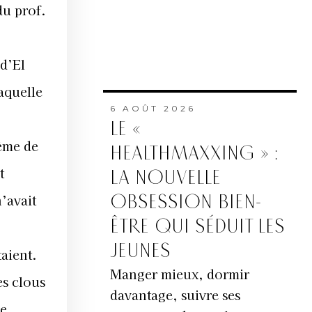
du prof.
d’El
laquelle
6 AOÛT 2026
LE «
tème de
HEALTHMAXXING » :
t
LA NOUVELLE
’avait
OBSESSION BIEN-
ÊTRE QUI SÉDUIT LES
JEUNES
taient.
Manger mieux, dormir
es clous
davantage, suivre ses
re