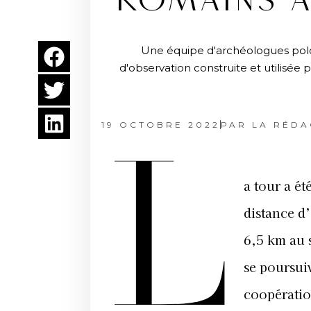
ROMAINS 
Une équipe d'archéologues polon
d'observation construite et utilisée
19 OCTOBRE 2022
PAR
LA RÉDA
L
a tour a ét
distance d
6,5 km au s
se poursui
coopération