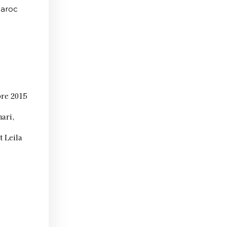
Maroc
re 2015
ari,
 Leila