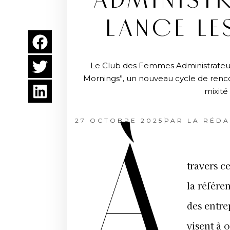
ADMINIST
LANCE LE
Le Club des Femmes Administrateur
Mornings”, un nouveau cycle de renco
mixité
27 OCTOBRE 2025
PAR
LA RÉDA
À
travers c
la référe
des entr
visent à 