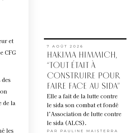
eur et
7 AOÛT 2026
de CFG
HAKIMA HIMMICH,
“TOUT ÉTAIT À
CONSTRUIRE POUR
 des
FAIRE FACE AU SIDA”
ion
Elle a fait de la lutte contre
e de la
le sida son combat et fondé
l’Association de lutte contre
le sida (ALCS).
né les
PAR
PAULINE MAISTERRA