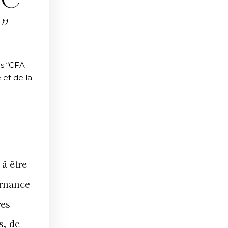
OC
”
es “CFA
 et de la
à être
ernance
res
s, de