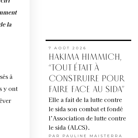
ciri
omment
de la
7 AOÛT 2026
HAKIMA HIMMICH,
“TOUT ÉTAIT À
sés à
CONSTRUIRE POUR
FAIRE FACE AU SIDA”
s y ont
Elle a fait de la lutte contre
êver
le sida son combat et fondé
l’Association de lutte contre
le sida (ALCS).
PAR
PAULINE MAISTERRA