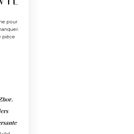
VIE
ène pour
 manquer.
e pièce
Zhor.
iers
ersante