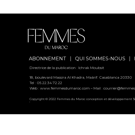
ABONNEMENT
QUI SOMMES-NOUS
Directrice de la publication : Ichrak Moubsit
18, boulevard Massira Al Khadra, Maârif. Casablanca 20330
Tel : 05.22.34.72.22
Web : www.femmesdumaroc.com – Mail :
courrier@femme
Copyright © 2022 Femmes du Maroc conception et développement
S