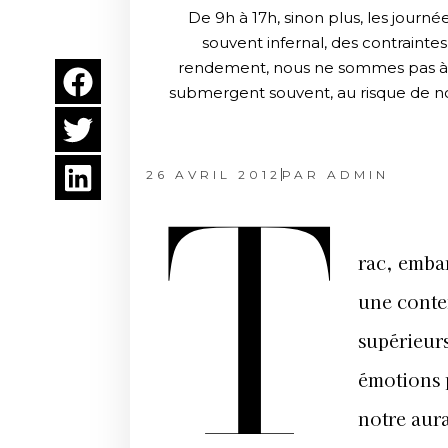
De 9h à 17h, sinon plus, les journ
souvent infernal, des contraint
rendement, nous ne sommes pas à l'
submergent souvent, au risque de nous
26 AVRIL 2012
PAR
ADMIN
T
rac, embar
une conte
supérieurs
émotions p
notre aura