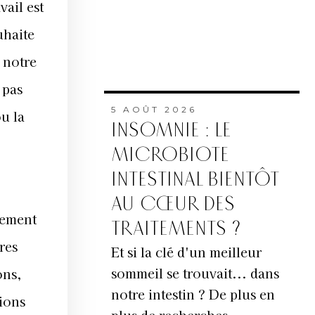
vail est
uhaite
 notre
 pas
5 AOÛT 2026
u la
INSOMNIE : LE
MICROBIOTE
INTESTINAL BIENTÔT
AU CŒUR DES
lement
TRAITEMENTS ?
res
Et si la clé d'un meilleur
sommeil se trouvait... dans
ons,
notre intestin ? De plus en
tions