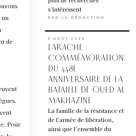
plus de recherches
pouvons
s'intéressent
r un
PAR
LA RÉDACTION
a
5 AOÛT 2026
en de
LARACHE :
COMMÉMORATION
DU 448E
ANNIVERSAIRE DE LA
peuvent
BATAILLE DE OUED AL
MAKHAZINE
lègues.
La famille de la résistance et
uvent
de l'armée de libération,
le. Pour
ainsi que l'ensemble du
r, la