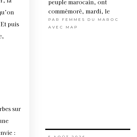
peuple marocain, ont
commémoré, mardi, le
 qu’on
PAR
FEMMES DU MAROC
Et puis
AVEC MAP
e,
rbes sur
 une
nvie :
5 AOÛT 2026