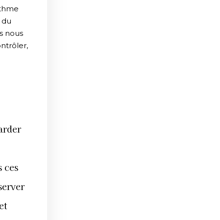
rythme
n du
es nous
ntrôler,
arder
s ces
server
et