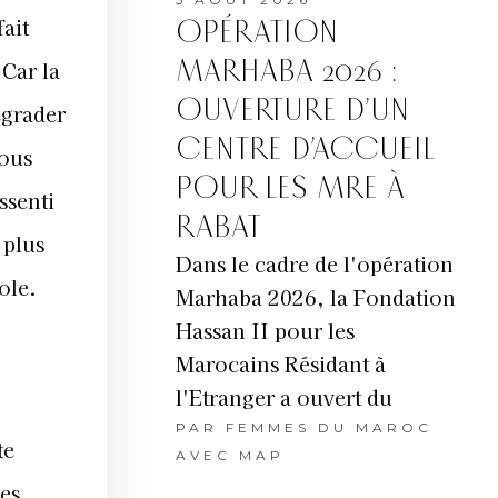
fait
OPÉRATION
MARHABA 2026 :
 Car la
OUVERTURE D’UN
égrader
CENTRE D’ACCUEIL
vous
POUR LES MRE À
ssenti
RABAT
 plus
Dans le cadre de l'opération
ole.
Marhaba 2026, la Fondation
Hassan II pour les
Marocains Résidant à
l'Etranger a ouvert du
PAR
FEMMES DU MAROC
te
AVEC MAP
es