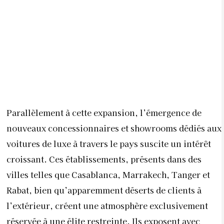
nouveaux concessionnaires et showrooms dédiés aux
voitures de luxe à travers le pays suscite un intérêt
croissant. Ces établissements, présents dans des
villes telles que Casablanca, Marrakech, Tanger et
Rabat, bien qu’apparemment déserts de clients à
l’extérieur, créent une atmosphère exclusivement
réservée à une élite restreinte. Ils exposent avec
fierté des modèles de voitures prestigieuses,
arborant des prix exorbitants. Au cours des sept
premiers mois de 2023, Audi a enregistré une
augmentation de 1,8% de ses ventes au Maroc,
totalisant 2 547 voitures et représentant une part de
marché globale de 2,95%. Cela a surpassé les
performances de BMW (1 998 unités et 2,32% de part