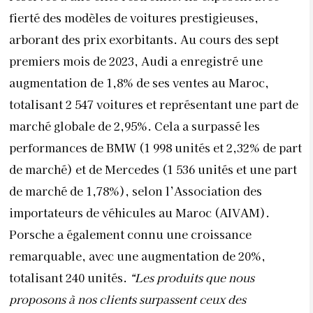
de marché) et de Mercedes (1 536 unités et une part
de marché de 1,78%), selon l’Association des
importateurs de véhicules au Maroc (AIVAM).
Porsche a également connu une croissance
remarquable, avec une augmentation de 20%,
totalisant 240 unités.
“Les produits que nous
proposons à nos clients surpassent ceux des
concessionnaires classiques, étant spécifiquement
conçus pour répondre aux exigences d’une clientèle
désireuse de se démarquer”
, affirme Anas Benkirane,
propriétaire d’un garage de voitures de luxe à
Casablanca. Selon lui, le luxe est essentiellement
défini par le prix, créant une perception distinctive
même si cela ne garantit pas nécessairement une
qualité intrinsèque.
“La tarification élevée accentue