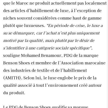
Benson Shoes et membre de l’Association marocaine
des industries de textile et de l’habillement
(AMITH). Selon lui, le luxe englobe le prix de la
qualité associé à tout l’environnement créé autour
du produit.
Le PDG de Benson Shoes qualifie sa marque,
présente dans différents pays tels que la Belgique, le
Japon, les États-unis (Washington), etc. de
“Premium” car il estime, que ce
sont les
emplacements des boutiques dans des quartiers
luxueux aux coûts exorbitants, qui sont le véritable
baromètre du luxe. Mohamed Benamour estime que
“La distinction entre le luxe et le haut de gamme