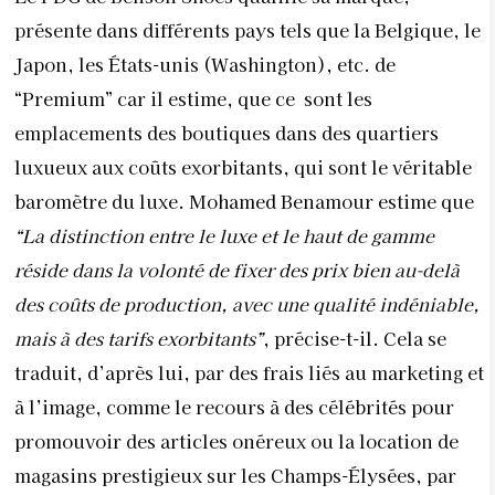
réside dans la volonté de fixer des prix bien au-delà
des coûts de production, avec une qualité indéniable,
mais à des tarifs exorbitants”
, précise-t-il. Cela se
traduit, d’après lui, par des frais liés au marketing et
à l’image, comme le recours à des célébrités pour
promouvoir des articles onéreux ou la location de
magasins prestigieux sur les Champs-Élysées, par
exemple. Cette dynamique entre l’évolution du
secteur du textile, les aspirations des
consommateurs et la définition changeante du luxe
met en évidence la complexité et la subtilité de
l’industrie,
“où le positionnement, l’expérience client
et l’image jouent des rôles cruciaux dans le succès
d’une
marque ou d’un produit”
, note Fadila El Gadi.