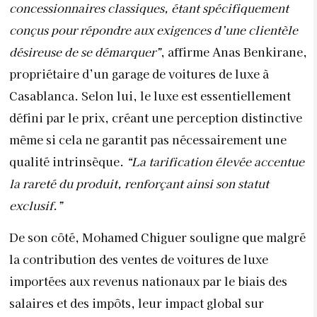
la rareté du produit, renforçant ainsi son statut
exclusif.”
De son côté, Mohamed Chiguer souligne que malgré
la contribution des ventes de voitures de luxe
importées aux revenus nationaux par le biais des
salaires et des impôts, leur impact global sur
l’économie marocaine semble limité.
“La sous-
traitance pourrait être une opportunité pour le pays
d’acquérir des compétences techniques en matière de
voitures de luxe. Toutefois, la sous-traitance devrait
également être considérée comme un premier pas vers
le développement de produits nationaux”
, suggère
l’économiste. Il insiste sur le fait que, en sous-
traitant les véhicules, une partie significative des