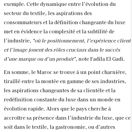
En somme, le Maroc se trouve à un point charnière,
tiraillé entre la montée en gamme de ses industries,
les aspirations changeantes de sa clientèle et la
redéfinition constante du luxe dans un monde en
évolution rapide. Alors que le pays cherche à
accroître sa présence dans l’industrie du luxe, que ce
soit dans le textile, la gastronomie, ou d’autres
secteurs, il est confronté à des défis complexes. Car
au-delà des chiffres de vente et des indicateurs
économiques, le véritable défi réside dans la capacité
du Maroc à créer des expériences de luxe
authentiques, ancrées dans son riche patrimoine
culturel et artisanal.
“L’économie du luxe au Maroc
devra jongler entre tradition et modernité, entre la
préservation des savoir-faire séculaires et l’innovation