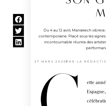
SON G
M
Du 4 au 12 avril, Marrakech vibrera
contemporaine. Placé sous les signes 
incontournable réunira des artist
performanc
27 MARS 2025
PAR
LA RÉDACTI
C
ette ann
Espagne, 
célébrati