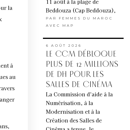
11 août à la plage de
ur la
Beddouza (Cap Beddouza),
x
PAR
FEMMES DU MAROC
AVEC MAP
6 AOÛT 2026
LE CCM DÉBLOQUE
PLUS DE 12 MILLIONS
ment à
DE DH POUR LES
ues au
SALLES DE CINÉMA
ravers
La Commission d'aide à la
ranger
Numérisation, à la
Modernisation et à la
Création des Salles de
ans,
Cinéma a tenue, le