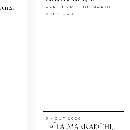
cents.
PAR
FEMMES DU MAROC
AVEC MAP
5 AOÛT 2026
LAÏLA MARRAKCHI,