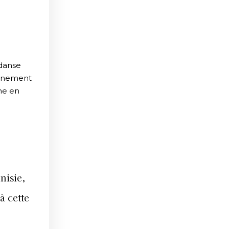
 danse
événement
he en
nisie,
à cette