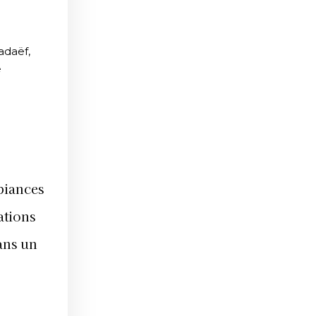
adaëf,
e
biances
ations
dans un