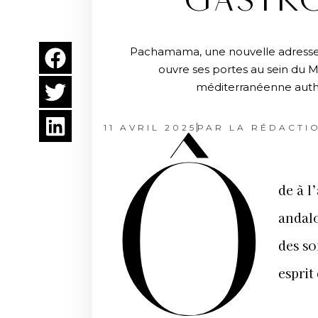
GASTR
Pachamama, une nouvelle adresse
ouvre ses portes au sein du 
méditerranéenne authen
11 AVRIL 2025
PAR
LA RÉDACTI
Ô
de à l
andalo
des so
esprit