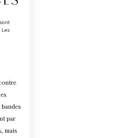
CES
sont
. Les
 contre
les
s bandes
nt par
s, mais