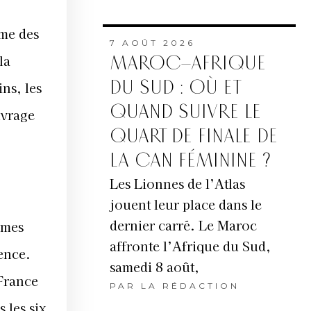
ème des
7 AOÛT 2026
la
MAROC–AFRIQUE
DU SUD : OÙ ET
ins, les
QUAND SUIVRE LE
uvrage
QUART DE FINALE DE
LA CAN FÉMININE ?
Les Lionnes de l’Atlas
jouent leur place dans le
dernier carré. Le Maroc
mmes
affronte l’Afrique du Sud,
dence.
samedi 8 août,
 France
PAR
LA RÉDACTION
 les six