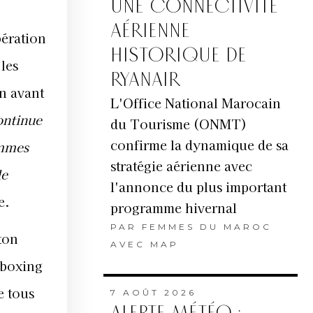
UNE CONNECTIVITÉ
AÉRIENNE
bération
HISTORIQUE DE
 les
RYANAIR
en avant
L'Office National Marocain
ontinue
du Tourisme (ONMT)
confirme la dynamique de sa
emmes
stratégie aérienne avec
de
l'annonce du plus important
e.
programme hivernal
PAR
FEMMES DU MAROC
ton
AVEC MAP
 boxing
e tous
7 AOÛT 2026