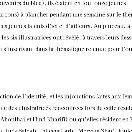
uvenirs du bled), ils étaient en tout onze jeunes
5 garçons) à plancher pendant une semaine sur le th
ces jeunes talents d’ici et d’ailleurs. Au pinceau, à 
es six illustratrices ont révélé, à travers leurs dess
n s’inscrivant dans la thématique retenue pour l’o
ction de l’identité, et les injonctions faites aux fe
té des illustratrices rencontrées lors de cette rési
Aboulhaj et Hind Kharifi) ou qu’elles résident en
, Inès Balegh, Ibticem Larbi, Meryam Sbaï), toutes