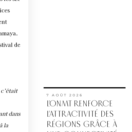
ices
ent
gamaya.
stival de
c’était
7 AOÛT 2026
L’ONMT RENFORCE
L’ATTRACTIVITÉ DES
ant dans
RÉGIONS GRÂCE À
à la