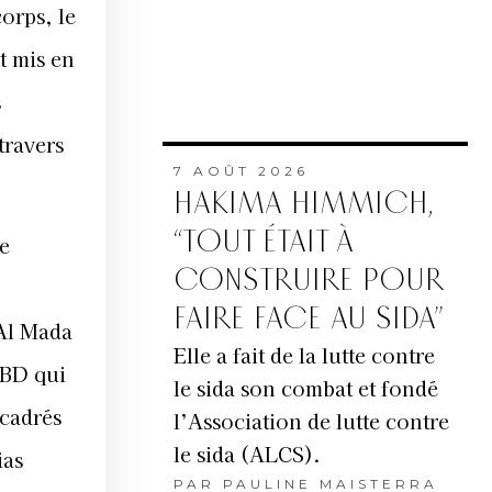
orps, le
t mis en
s
travers
7 AOÛT 2026
HAKIMA HIMMICH,
“TOUT ÉTAIT À
ce
CONSTRUIRE POUR
FAIRE FACE AU SIDA”
Al Mada
Elle a fait de la lutte contre
 BD qui
le sida son combat et fondé
ncadrés
l’Association de lutte contre
le sida (ALCS).
ias
PAR
PAULINE MAISTERRA