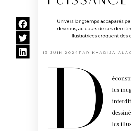
PUISSANCE 
Univers longtemps accaparés par
devenus, au cours de ces dernière
illustratrices croquent des
13 JUIN 2024
PAR
KHADIJA ALA
D
éconstr
les iné
interdi
dessiné
les ill